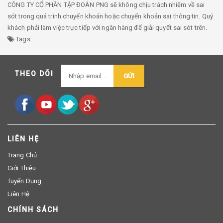
CÔNG TY CỔ PHẦN TẬP ĐOÀN PNG sẽ không chịu trách nhiệm về sai
sót trong quá trình chuyển khoản hoặc chuyển khoản sai thông tin. Quý
khách phải làm việc trực tiếp với ngân hàng để giải quyết sai sót trên.
Tags:
THEO DÕI
GỬI
LIÊN HỆ
Trang Chủ
Giới Thiệu
Tuyển Dụng
Liên Hệ
CHÍNH SÁCH