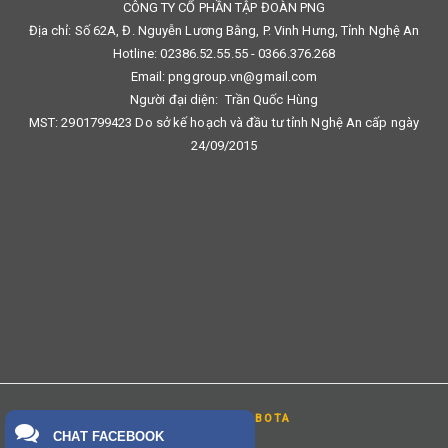
CÔNG TY CỔ PHẦN TẬP ĐOÀN PNG
Địa chỉ: Số 62A, Đ. Nguyễn Lương Bằng, P. Vinh Hưng, Tỉnh Nghệ An
Hotline: 02386.52.55.55 - 0366.376.268
Email: pnggroup.vn@gmail.com
Người đại diện: Trần Quốc Hùng
MST: 2901799423 Do sở kế hoạch và đầu tư tỉnh Nghệ An cấp ngày
24/09/2015
THIẾT KẾ BỞI
BOTA
CHAT FACEBOOK