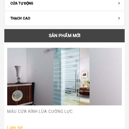
CỬA TỰ ĐỘNG
THẠCH CAO
SẢN PHẨM MỚI
MẪU CỬA KÍNH LÙA CƯỜNG LỰC
Liên hệ
MẪU CỬA KÍNH LÙA CƯỜNG LỰC
Liên hệ