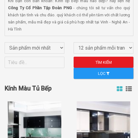
Khi bạn còn băn khoăn: Kính ốp bếp màu nào đẹp? hãy liện hệ
Công Ty Cổ Phần Tập Đoàn PNG
- chúng tôi sẽ tư vấn cho quý
khách tận tình và chu đáo. quý khách có thể yên tâm với chất lương
sản phẩm, mẫu mã đẹp và giá cả phù hợp nhất tại Vinh - Nghệ An -
Hà Tĩnh
TÌM KIẾM
LỌC
Kính Màu Tủ Bếp