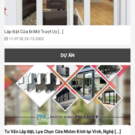
Lắp Đặt Cửa Đi Mở Trượt Uy [...]
11:07:52 23-12-2022
DỰ ÁN
Ứng Dụng Tuyệt Vời Của Kính Cường Lực - Kính Cường Lực [...]
Tư Vấn Lắp Đặt, Lựa Chọn Cửa Nhôm Kính tại Vinh, Nghệ [...]
Lắ