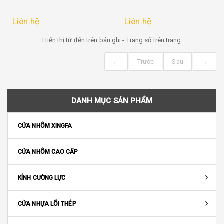
Liên hệ
Liên hệ
Hiển thị từ
đến
trên
bản ghi - Trang số
trên
trang
←
Trước
Sau
→
DANH MỤC SẢN PHẨM
CỬA NHÔM XINGFA
CỬA NHÔM CAO CẤP
KÍNH CƯỜNG LỰC
CỬA NHỰA LÕI THÉP