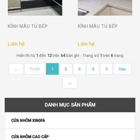
KÍNH MÀU TỦ BẾP
KÍNH MÀU TỦ BẾP
Liên hệ
Liên hệ
Hiển thị từ
1
đến
12
trên
64
bản ghi - Trang số
1
trên
6
trang
←
Trước
1
2
3
4
5
Sau
→
DANH MỤC SẢN PHẨM
CỬA NHÔM XINGFA
CỬA NHÔM CAO CẤP