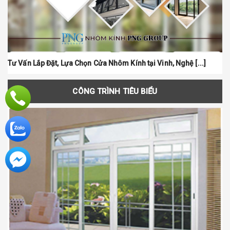
Tư Vấn Lắp Đặt, Lựa Chọn Cửa Nhôm Kính tại Vinh, Nghệ [...]
Ứng Dụng Tuyệt Vời Của Kính Cường Lực - Kính Cường Lực [...]
Lắ
CÔNG TRÌNH TIÊU BIỂU