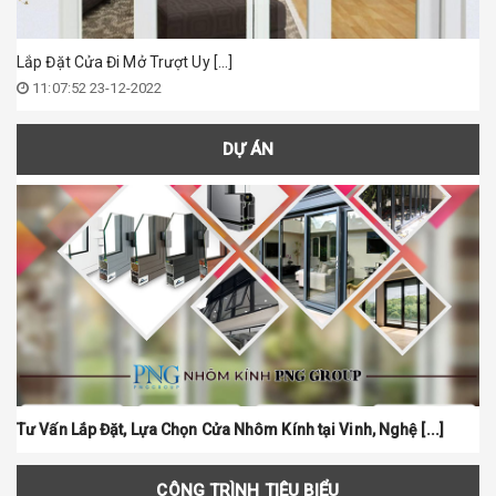
Lắp Đặt Cửa Đi Mở Trượt Uy [...]
11:07:52 23-12-2022
DỰ ÁN
Tư Vấn Lắp Đặt, Lựa Chọn Cửa Nhôm Kính tại Vinh, Nghệ [...]
Ứn
CÔNG TRÌNH TIÊU BIỂU