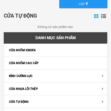
LỌC
CỬA TỰ ĐỘNG
Không có sản phẩm nào
DANH MỤC SẢN PHẨM
CỬA NHÔM XINGFA
CỬA NHÔM CAO CẤP
KÍNH CƯỜNG LỰC
CỬA NHỰA LÕI THÉP
CỬA TỰ ĐỘNG