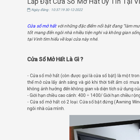
Lắp Đặt Cửa Sổ Mở Hất Uy Tín Tại V
Ngày đăng : 10:37:19 30-12-2022
Cửa sổ mở hất
với những đặc điểm nổi bật đang “làm mưa
tốt mang đến ngôi nhà nhiều tiện nghi và không gian sốn
tại Vinh tìm hiểu về loại cửa này nhé.
Cửa Sổ Mở Hất Là Gì ?
- Cửa sổ mở hất (còn được gọi là cửa sổ bật) là một tr
thể mở cửa lấy ánh sáng và gió khi thời tiết ẩm có mư
không ảnh hưởng đến không gian và diện tích sử dụng c
- Giới hạn chiều cao cánh: 400 ÷ 1400/ Giới hạn chiều rộn
- Cửa sổ mở hất có 2 loại: Cửa sổ bật đứng (Awning Wi
ngôi nhà của mình.