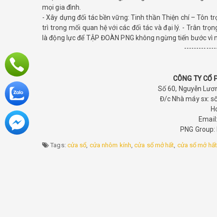
mọi gia đình.
- Xây dựng đối tác bền vững: Tinh thần Thiện chí – Tôn tr
trì trong mối quan hệ với các đối tác và đại lý. - Trân tr
là động lực để TẬP ĐOÀN PNG không ngừng tiến bước v
-------------
CÔNG TY CỔ P
Số 60, Nguyễn Lươ
Đ/c Nhà máy sx: s
H
Emai
PNG Group: 
Tags:
cửa sổ
,
cửa nhôm kính
,
cửa sổ mở hất
,
cửa sổ mở hất 