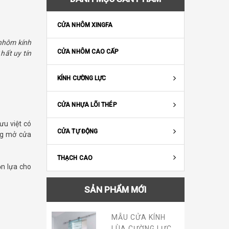
CỬA NHÔM XINGFA
nhôm kính
CỬA NHÔM CAO CẤP
hất uy tín
KÍNH CƯỜNG LỰC
CỬA NHỰA LÕI THÉP
ưu việt có
CỬA TỰ ĐỘNG
ng mở cửa
THẠCH CAO
n lựa cho
SẢN PHẨM MỚI
ÍNH
MẪU CỬA KÍNH
LÙA CƯỜNG LỰC