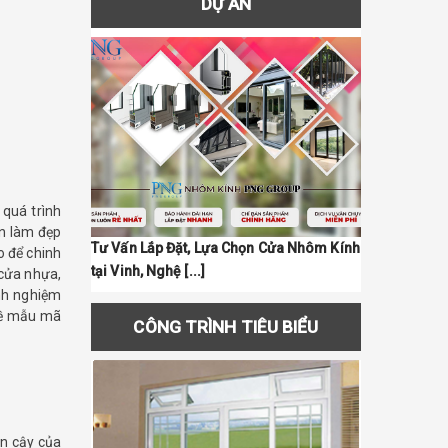
DỰ ÁN
 quá trình
ần làm đẹp
h, Nghệ An
Tư Vấn Lắp Đặt, Lựa Chọn Cửa Nhôm Kính
Ứng Dụng Tuy
o để chinh
tại Vinh, Nghệ [...]
- Kính Cường L
 cửa nhựa,
inh nghiệm
về mẫu mã
CÔNG TRÌNH TIÊU BIỂU
in cậy của