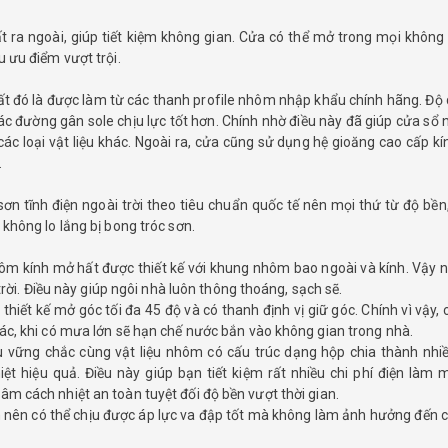
ra ngoài, giúp tiết kiệm không gian. Cửa có thể mở trong mọi không 
u ưu điểm vượt trội.
ất đó là được làm từ các thanh profile nhôm nhập khẩu chính hãng. Độ 
ác đường gân sole chịu lực tốt hơn. Chính nhờ điều này đã giúp cửa sổ
ác loại vật liệu khác. Ngoài ra, cửa cũng sử dụng hệ gioăng cao cấp kín
.
ơn tĩnh điện ngoài trời theo tiêu chuẩn quốc tế nên mọi thứ từ độ bề
 không lo lắng bị bong tróc sơn.
ôm kính mở hất được thiết kế với khung nhôm bao ngoài và kính. Vậy n
 trời. Điều này giúp ngôi nhà luôn thông thoáng, sạch sẽ.
ết kế mở góc tối đa 45 độ và có thanh định vị giữ góc. Chính vì vậy, 
hác, khi có mưa lớn sẽ hạn chế nước bắn vào không gian trong nhà.
u vững chắc cùng vật liệu nhôm có cấu trúc dạng hộp chia thành nhi
 hiệu quả. Điều này giúp bạn tiết kiệm rất nhiều chi phí điện làm 
âm cách nhiệt an toàn tuyệt đối độ bền vượt thời gian.
ắn nên có thể chịu được áp lực va đập tốt mà không làm ảnh hưởng đến 